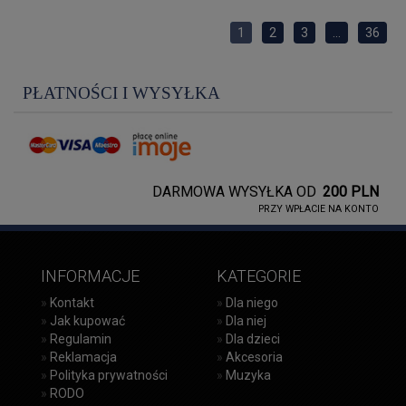
1
2
3
...
36
PŁATNOŚCI I WYSYŁKA
DARMOWA WYSYŁKA OD
200 PLN
PRZY WPŁACIE NA KONTO
INFORMACJE
KATEGORIE
»
Kontakt
»
Dla niego
»
Jak kupować
»
Dla niej
»
Regulamin
»
Dla dzieci
»
Reklamacja
»
Akcesoria
»
Polityka prywatności
»
Muzyka
»
RODO