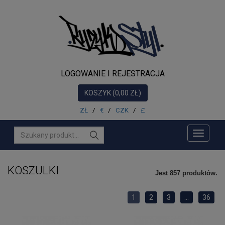
NOWOŚCI
DLA
NIEGO
DLA
LOGOWANIE I REJESTRACJA
NIEJ
KOSZYK (0,00 ZŁ)
AKCESORIA
ZŁ
/
€
/
CZK
/
£
MUZYKA
Toggle
PROMOCJE
navigati
PRODUCENCI
KOSZULKI
Jest 857 produktów.
1
2
3
...
36