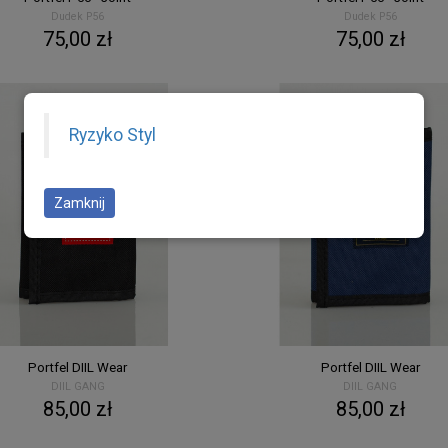
Dudek P56
Dudek P56
75,00 zł
75,00 zł
Ryzyko Styl
Zamknij
Portfel DIIL Wear
Portfel DIIL Wear
DIIL GANG
DIIL GANG
85,00 zł
85,00 zł