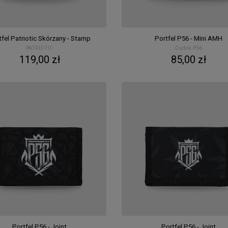
tfel Patriotic Skórzany - Stamp
Portfel P56 - Mini AMH
PATRIOTIC
Dudek P56
119,00 zł
85,00 zł
Portfel P56 - Joint
Portfel P56 - Joint