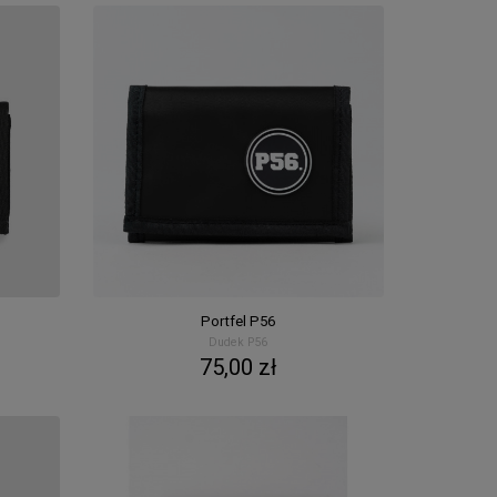
Portfel P56
Dudek P56
75,00 zł