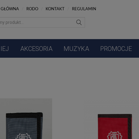
 GŁÓWNA
/
RODO
/
KONTAKT
/
REGULAMIN
IEJ
AKCESORIA
MUZYKA
PROMOCJE