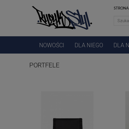
NOWOŚCI
STRONA
DLA
NIEGO
DLA
NIEJ
NOWOŚCI
DLA NIEGO
DLA N
AKCESORIA
PORTFELE
MUZYKA
PROMOCJE
PRODUCENCI