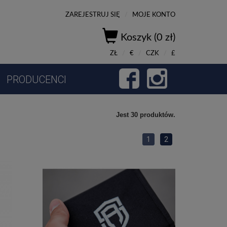
ZAREJESTRUJ SIĘ
/
MOJE KONTO
Koszyk (0 zł)
ZŁ
/
€
/
CZK
/
£
PRODUCENCI
Jest 30 produktów.
1
2