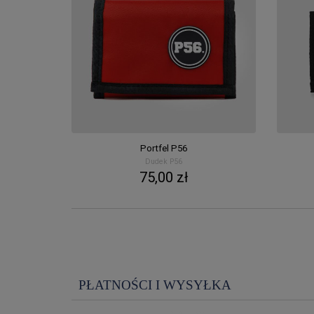
Portfel P56
Dudek P56
75,00 zł
PŁATNOŚCI I WYSYŁKA