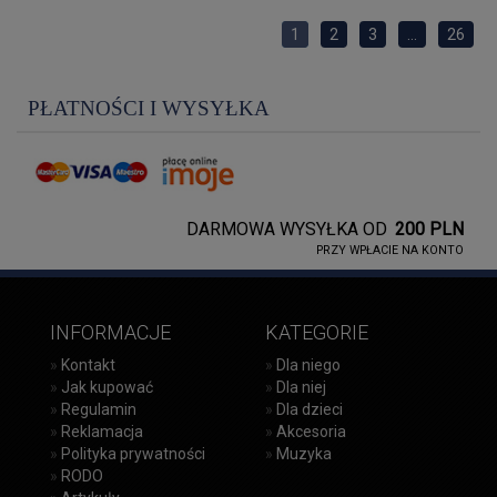
1
2
3
...
26
PŁATNOŚCI I WYSYŁKA
DARMOWA WYSYŁKA OD
200 PLN
PRZY WPŁACIE NA KONTO
INFORMACJE
KATEGORIE
»
Kontakt
»
Dla niego
»
Jak kupować
»
Dla niej
»
Regulamin
»
Dla dzieci
»
Reklamacja
»
Akcesoria
»
Polityka prywatności
»
Muzyka
»
RODO