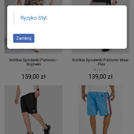
Ryzyko Styl
Zamknij
Krótkie Spodenki Patriotic -
Krótkie Spodenki Patriotic Wear
Bojówki
- Flex
PATRIOTIC
PATRIOTIC
159,00 zł
139,00 zł