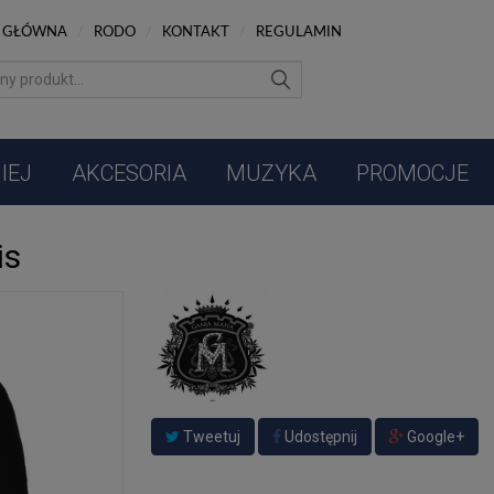
 GŁÓWNA
/
RODO
/
KONTAKT
/
REGULAMIN
IEJ
AKCESORIA
MUZYKA
PROMOCJE
is
Tweetuj
Udostępnij
Google+