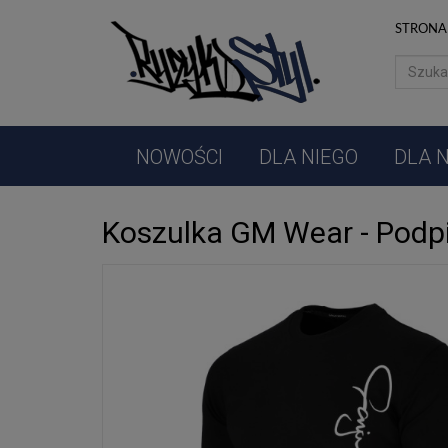
NOWOŚCI
STRONA
DLA
NIEGO
DLA
NIEJ
NOWOŚCI
DLA NIEGO
DLA N
AKCESORIA
Koszulka GM Wear - Podp
MUZYKA
PROMOCJE
PRODUCENCI