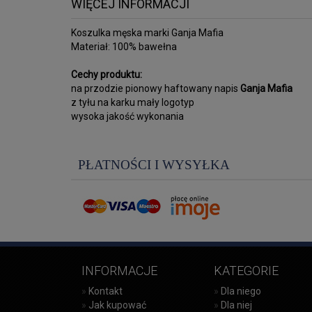
WIĘCEJ INFORMACJI
Koszulka męska marki Ganja Mafia
Materiał: 100% bawełna
Cechy produktu:
na przodzie pionowy haftowany napis
Ganja Mafia
z tyłu na karku mały logotyp
wysoka jakość wykonania
PŁATNOŚCI I WYSYŁKA
INFORMACJE
KATEGORIE
»
Kontakt
»
Dla niego
»
Jak kupować
»
Dla niej