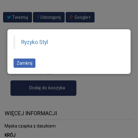
Tweetuj
Udostępnij
Google+
Ryzyko Styl
115,00 zł
Ilość
Zamknij
Dodaj do koszyka
WIĘCEJ INFORMACJI
Męska czapka z daszkiem
KRÓJ