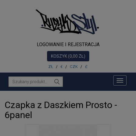
NOWOŚCI
DLA
NIEGO
DLA
LOGOWANIE I REJESTRACJA
NIEJ
KOSZYK (0,00 ZŁ)
AKCESORIA
ZŁ
/
€
/
CZK
/
£
MUZYKA
Toggle
PROMOCJE
navigati
PRODUCENCI
Czapka z Daszkiem Prosto -
6panel