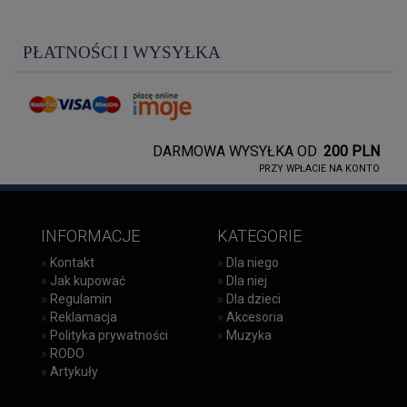
PŁATNOŚCI I WYSYŁKA
DARMOWA WYSYŁKA OD
200 PLN
PRZY WPŁACIE NA KONTO
INFORMACJE
KATEGORIE
»
Kontakt
»
Dla niego
»
Jak kupować
»
Dla niej
»
Regulamin
»
Dla dzieci
»
Reklamacja
»
Akcesoria
»
Polityka prywatności
»
Muzyka
»
RODO
»
Artykuły