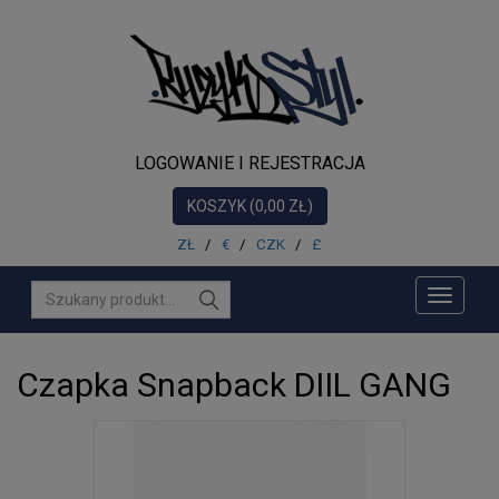
NOWOŚCI
DLA
NIEGO
DLA
LOGOWANIE I REJESTRACJA
NIEJ
KOSZYK (0,00 ZŁ)
AKCESORIA
ZŁ
/
€
/
CZK
/
£
MUZYKA
Toggle
PROMOCJE
navigati
PRODUCENCI
Czapka Snapback DIIL GANG