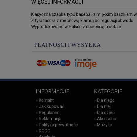
WIĘCEJ INFORMACJI
Klasyczna czapka typu baseball z miękkim daszkiem wy
Z tyłu taśma z metalową klamrą do regulacji obwodu.
Wyprodukowano w Polsce z dbałością o detale.
PŁATNOŚCI I WYSYŁKA
INFORMACJE
KATEGORIE
»
Kontakt
»
Dla niego
»
Jak kupować
»
Dla niej
»
Regulamin
»
Dla dzieci
»
Reklamacja
»
Akcesoria
»
Polityka prywatności
»
Muzyka
»
RODO
»
Artykuły