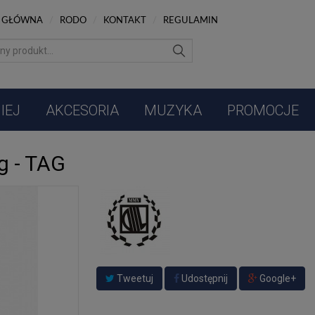
 GŁÓWNA
/
RODO
/
KONTAKT
/
REGULAMIN
IEJ
AKCESORIA
MUZYKA
PROMOCJE
g - TAG
Tweetuj
Udostępnij
Google+