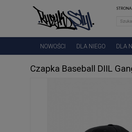
NOWOŚCI
STRONA
DLA
NIEGO
DLA
NIEJ
NOWOŚCI
DLA NIEGO
DLA N
AKCESORIA
Czapka Baseball DIIL Gan
MUZYKA
PROMOCJE
PRODUCENCI