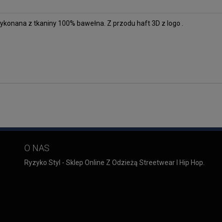
konana z tkaniny 100% bawełna. Z przodu haft 3D z logo .
O NAS
Ryzyko Styl - Sklep Online Z Odzieżą Streetwear I Hip Hop.