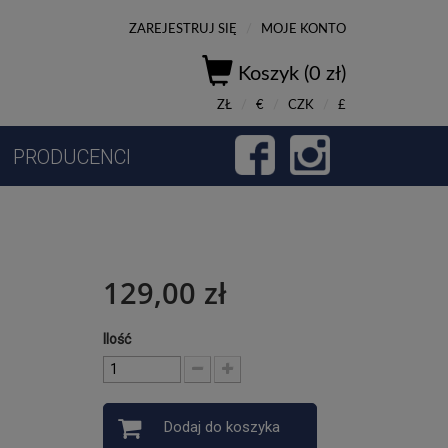
ZAREJESTRUJ SIĘ
/
MOJE KONTO
Koszyk (0 zł)
ZŁ
/
€
/
CZK
/
£
PRODUCENCI
129,00 zł
Ilość
Dodaj do koszyka